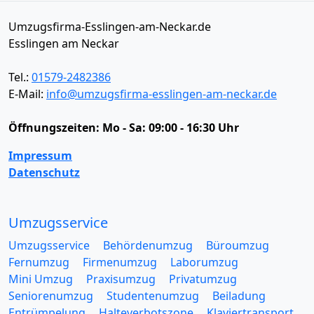
Umzugsfirma-Esslingen-am-Neckar.de
Esslingen am Neckar
Tel.:
01579-2482386
E-Mail:
info@umzugsfirma-esslingen-am-neckar.de
Öffnungszeiten:
Mo - Sa: 09:00 - 16:30 Uhr
Impressum
Datenschutz
Umzugsservice
Umzugsservice
Behördenumzug
Büroumzug
Fernumzug
Firmenumzug
Laborumzug
Mini Umzug
Praxisumzug
Privatumzug
Seniorenumzug
Studentenumzug
Beiladung
Entrümpelung
Halteverbotszone
Klaviertransport