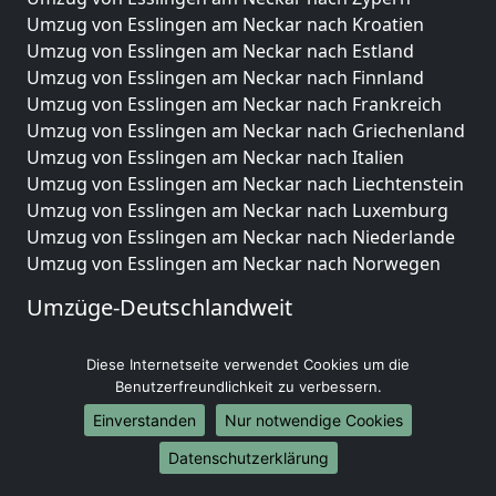
Umzug von Esslingen am Neckar nach Kroatien
Umzug von Esslingen am Neckar nach Estland
Umzug von Esslingen am Neckar nach Finnland
Umzug von Esslingen am Neckar nach Frankreich
Umzug von Esslingen am Neckar nach Griechenland
Umzug von Esslingen am Neckar nach Italien
Umzug von Esslingen am Neckar nach Liechtenstein
Umzug von Esslingen am Neckar nach Luxemburg
Umzug von Esslingen am Neckar nach Niederlande
Umzug von Esslingen am Neckar nach Norwegen
Umzüge-Deutschlandweit
Umzug von Esslingen am Neckar nach Berlin
Diese Internetseite verwendet Cookies um die
Umzug von Esslingen am Neckar nach Hamburg
Benutzerfreundlichkeit zu verbessern.
Umzug von Esslingen am Neckar nach München
Umzug von Esslingen am Neckar nach Köln
Einverstanden
Nur notwendige Cookies
Umzug von Esslingen am Neckar nach Frankfurt am
Datenschutzerklärung
Main