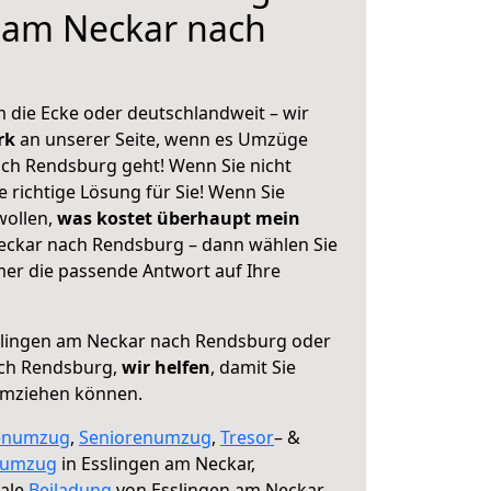
 am Neckar nach
 die Ecke oder deutschlandweit – wir
erk
an unserer Seite, wenn es Umzüge
ch Rendsburg geht! Wenn Sie nicht
e richtige Lösung für Sie! Wenn Sie
wollen,
was kostet überhaupt mein
eckar nach Rendsburg – dann wählen Sie
mer die passende Antwort auf Ihre
lingen am Neckar nach Rendsburg oder
ach Rendsburg,
wir helfen
, damit Sie
umziehen können.
enumzug
,
Seniorenumzug
,
Tresor
– &
numzug
in Esslingen am Neckar,
male
Beiladung
von Esslingen am Neckar