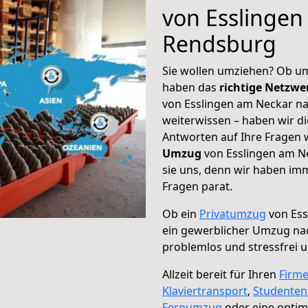
von Esslingen
Rendsburg
Sie wollen umziehen? Ob um
haben das
richtige Netzw
von Esslingen am Neckar na
weiterwissen – haben wir di
Antworten auf Ihre Fragen 
Umzug
von Esslingen am N
sie uns, denn wir haben im
Fragen parat.
Ob ein
Privatumzug
von Ess
ein gewerblicher Umzug n
problemlos und stressfrei 
Allzeit bereit für Ihren
Firm
Klaviertransport
,
Studente
Fernumzug
oder eine opti