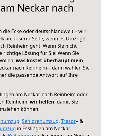
 am Neckar nach
 die Ecke oder deutschlandweit – wir
erk
an unserer Seite, wenn es Umzüge
ch Reinheim geht! Wenn Sie nicht
e richtige Lösung für Sie! Wenn Sie
wollen,
was kostet überhaupt mein
eckar nach Reinheim – dann wählen Sie
mer die passende Antwort auf Ihre
lingen am Neckar nach Reinheim oder
ch Reinheim,
wir helfen
, damit Sie
umziehen können.
enumzug
,
Seniorenumzug
,
Tresor
– &
numzug
in Esslingen am Neckar,
male
Beiladung
von Esslingen am Neckar