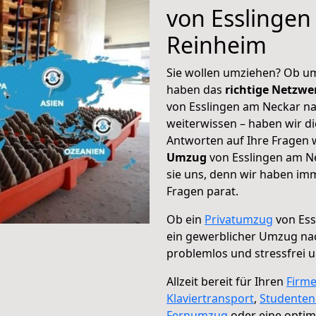
von Esslingen
Reinheim
Sie wollen umziehen? Ob um
haben das
richtige Netzw
von Esslingen am Neckar na
weiterwissen – haben wir di
Antworten auf Ihre Fragen 
Umzug
von Esslingen am N
sie uns, denn wir haben im
Fragen parat.
Ob ein
Privatumzug
von Ess
ein gewerblicher Umzug na
problemlos und stressfrei 
Allzeit bereit für Ihren
Firm
Klaviertransport
,
Studente
Fernumzug
oder eine opti