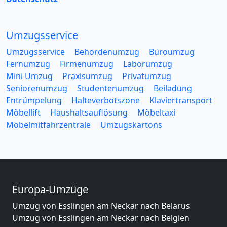
Umzugsservice
Umzugsservice
Behördenumzug
Büroumzug
Fernumzug
Firmenumzug
Laborumzug
Mini Umzug
Praxisumzug
Privatumzug
Seniorenumzug
Studentenumzug
Beiladung
Entrümpelung
Halteverbotszone
Klaviertransport
Möbellift
Haushaltsauflösung
Möbeltaxi
Möbelmitfahrzentrale
Umzugskartons
Europa-Umzüge
Umzug von Esslingen am Neckar nach Belarus
Umzug von Esslingen am Neckar nach Belgien