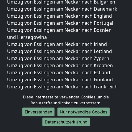
Umzug von Esslingen am Neckar nach Bulgarien
Umzug von Esslingen am Neckar nach Dänemark
Umzug von Esslingen am Neckar nach England
Umzug von Esslingen am Neckar nach Portugal
Umzug von Esslingen am Neckar nach Bosnien
und Herzegowina
Umzug von Esslingen am Neckar nach Irland
Umzug von Esslingen am Neckar nach Lettland
Umzug von Esslingen am Neckar nach Zypern
Umzug von Esslingen am Neckar nach Kroatien
Umzug von Esslingen am Neckar nach Estland
Umzug von Esslingen am Neckar nach Finnland
Umzug von Esslingen am Neckar nach Frankreich
Umzug von Esslingen am Neckar nach Griechenland
Diese Internetseite verwendet Cookies um die
Umzug von Esslingen am Neckar nach Italien
Benutzerfreundlichkeit zu verbessern.
Umzug von Esslingen am Neckar nach Liechtenstein
Einverstanden
Nur notwendige Cookies
Umzug von Esslingen am Neckar nach Luxemburg
Umzug von Esslingen am Neckar nach Niederlande
Datenschutzerklärung
Umzug von Esslingen am Neckar nach Norwegen