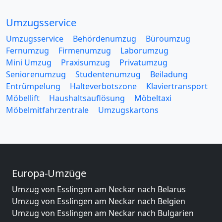
Umzugsservice
Umzugsservice
Behördenumzug
Büroumzug
Fernumzug
Firmenumzug
Laborumzug
Mini Umzug
Praxisumzug
Privatumzug
Seniorenumzug
Studentenumzug
Beiladung
Entrümpelung
Halteverbotszone
Klaviertransport
Möbellift
Haushaltsauflösung
Möbeltaxi
Möbelmitfahrzentrale
Umzugskartons
Europa-Umzüge
Umzug von Esslingen am Neckar nach Belarus
Umzug von Esslingen am Neckar nach Belgien
Umzug von Esslingen am Neckar nach Bulgarien