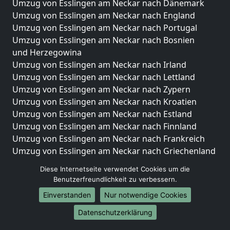
Umzug von Esslingen am Neckar nach Dänemark
Umzug von Esslingen am Neckar nach England
Umzug von Esslingen am Neckar nach Portugal
Umzug von Esslingen am Neckar nach Bosnien
und Herzegowina
Umzug von Esslingen am Neckar nach Irland
Umzug von Esslingen am Neckar nach Lettland
Umzug von Esslingen am Neckar nach Zypern
Umzug von Esslingen am Neckar nach Kroatien
Umzug von Esslingen am Neckar nach Estland
Umzug von Esslingen am Neckar nach Finnland
Umzug von Esslingen am Neckar nach Frankreich
Umzug von Esslingen am Neckar nach Griechenland
Umzug von Esslingen am Neckar nach Italien
Diese Internetseite verwendet Cookies um die
Umzug von Esslingen am Neckar nach Liechtenstein
Benutzerfreundlichkeit zu verbessern.
Umzug von Esslingen am Neckar nach Luxemburg
Einverstanden
Nur notwendige Cookies
Umzug von Esslingen am Neckar nach Niederlande
Umzug von Esslingen am Neckar nach Norwegen
Datenschutzerklärung