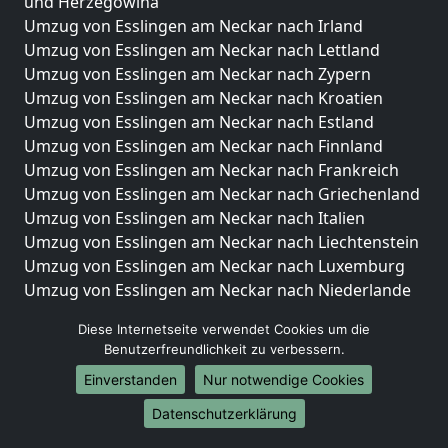
und Herzegowina
Umzug von Esslingen am Neckar nach Irland
Umzug von Esslingen am Neckar nach Lettland
Umzug von Esslingen am Neckar nach Zypern
Umzug von Esslingen am Neckar nach Kroatien
Umzug von Esslingen am Neckar nach Estland
Umzug von Esslingen am Neckar nach Finnland
Umzug von Esslingen am Neckar nach Frankreich
Umzug von Esslingen am Neckar nach Griechenland
Umzug von Esslingen am Neckar nach Italien
Umzug von Esslingen am Neckar nach Liechtenstein
Umzug von Esslingen am Neckar nach Luxemburg
Umzug von Esslingen am Neckar nach Niederlande
Umzug von Esslingen am Neckar nach Norwegen
Diese Internetseite verwendet Cookies um die
Umzüge-Deutschlandweit
Benutzerfreundlichkeit zu verbessern.
Einverstanden
Nur notwendige Cookies
Umzug von Esslingen am Neckar nach Berlin
Umzug von Esslingen am Neckar nach Hamburg
Datenschutzerklärung
Umzug von Esslingen am Neckar nach München