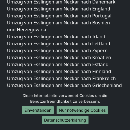
Umzug von Esslingen am Neckar nach Dänemark
Umzug von Esslingen am Neckar nach England
Umzug von Esslingen am Neckar nach Portugal
Umzug von Esslingen am Neckar nach Bosnien
und Herzegowina
Umzug von Esslingen am Neckar nach Irland
Umzug von Esslingen am Neckar nach Lettland
Umzug von Esslingen am Neckar nach Zypern
Umzug von Esslingen am Neckar nach Kroatien
Umzug von Esslingen am Neckar nach Estland
Umzug von Esslingen am Neckar nach Finnland
Umzug von Esslingen am Neckar nach Frankreich
Umzug von Esslingen am Neckar nach Griechenland
Umzug von Esslingen am Neckar nach Italien
Diese Internetseite verwendet Cookies um die
Umzug von Esslingen am Neckar nach Liechtenstein
Benutzerfreundlichkeit zu verbessern.
Umzug von Esslingen am Neckar nach Luxemburg
Einverstanden
Nur notwendige Cookies
Umzug von Esslingen am Neckar nach Niederlande
Umzug von Esslingen am Neckar nach Norwegen
Datenschutzerklärung