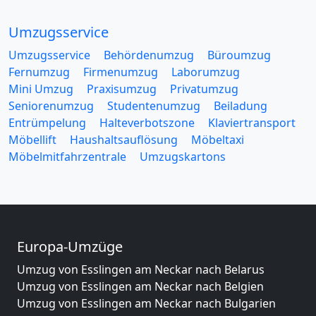
Umzugsservice
Umzugsservice
Behördenumzug
Büroumzug
Fernumzug
Firmenumzug
Laborumzug
Mini Umzug
Praxisumzug
Privatumzug
Seniorenumzug
Studentenumzug
Beiladung
Entrümpelung
Halteverbotszone
Klaviertransport
Möbellift
Haushaltsauflösung
Möbeltaxi
Möbelmitfahrzentrale
Umzugskartons
Europa-Umzüge
Umzug von Esslingen am Neckar nach Belarus
Umzug von Esslingen am Neckar nach Belgien
Umzug von Esslingen am Neckar nach Bulgarien