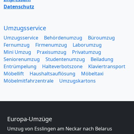
Datenschutz
Umzugsservice
Umzugsservice
Behördenumzug
Büroumzug
Fernumzug
Firmenumzug
Laborumzug
Mini Umzug
Praxisumzug
Privatumzug
Seniorenumzug
Studentenumzug
Beiladung
Entrümpelung
Halteverbotszone
Klaviertransport
Möbellift
Haushaltsauflösung
Möbeltaxi
Möbelmitfahrzentrale
Umzugskartons
Europa-Umzüge
Umzug von Esslingen am Neckar nach Belarus