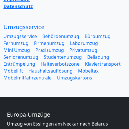
Datenschutz
Umzugsservice
Umzugsservice
Behördenumzug
Büroumzug
Fernumzug
Firmenumzug
Laborumzug
Mini Umzug
Praxisumzug
Privatumzug
Seniorenumzug
Studentenumzug
Beiladung
Entrümpelung
Halteverbotszone
Klaviertransport
Möbellift
Haushaltsauflösung
Möbeltaxi
Möbelmitfahrzentrale
Umzugskartons
Europa-Umzüge
Umzug von Esslingen am Neckar nach Belarus