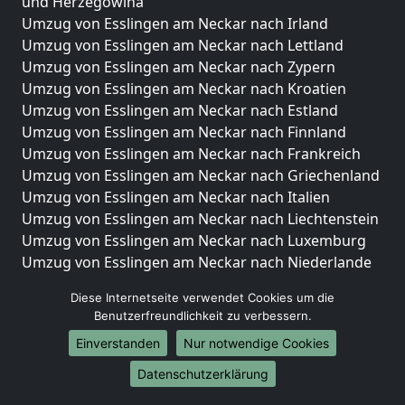
und Herzegowina
Umzug von Esslingen am Neckar nach Irland
Umzug von Esslingen am Neckar nach Lettland
Umzug von Esslingen am Neckar nach Zypern
Umzug von Esslingen am Neckar nach Kroatien
Umzug von Esslingen am Neckar nach Estland
Umzug von Esslingen am Neckar nach Finnland
Umzug von Esslingen am Neckar nach Frankreich
Umzug von Esslingen am Neckar nach Griechenland
Umzug von Esslingen am Neckar nach Italien
Umzug von Esslingen am Neckar nach Liechtenstein
Umzug von Esslingen am Neckar nach Luxemburg
Umzug von Esslingen am Neckar nach Niederlande
Umzug von Esslingen am Neckar nach Norwegen
Diese Internetseite verwendet Cookies um die
Umzüge-Deutschlandweit
Benutzerfreundlichkeit zu verbessern.
Einverstanden
Nur notwendige Cookies
Umzug von Esslingen am Neckar nach Berlin
Umzug von Esslingen am Neckar nach Hamburg
Datenschutzerklärung
Umzug von Esslingen am Neckar nach München