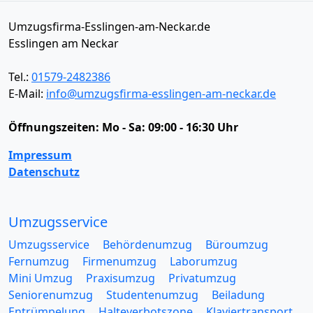
Umzugsfirma-Esslingen-am-Neckar.de
Esslingen am Neckar
Tel.:
01579-2482386
E-Mail:
info@umzugsfirma-esslingen-am-neckar.de
Öffnungszeiten:
Mo - Sa: 09:00 - 16:30 Uhr
Impressum
Datenschutz
Umzugsservice
Umzugsservice
Behördenumzug
Büroumzug
Fernumzug
Firmenumzug
Laborumzug
Mini Umzug
Praxisumzug
Privatumzug
Seniorenumzug
Studentenumzug
Beiladung
Entrümpelung
Halteverbotszone
Klaviertransport