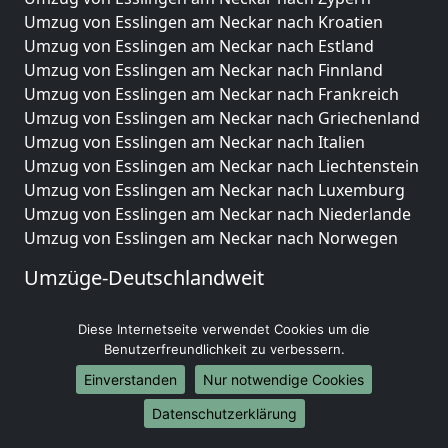
Umzug von Esslingen am Neckar nach Kroatien
Umzug von Esslingen am Neckar nach Estland
Umzug von Esslingen am Neckar nach Finnland
Umzug von Esslingen am Neckar nach Frankreich
Umzug von Esslingen am Neckar nach Griechenland
Umzug von Esslingen am Neckar nach Italien
Umzug von Esslingen am Neckar nach Liechtenstein
Umzug von Esslingen am Neckar nach Luxemburg
Umzug von Esslingen am Neckar nach Niederlande
Umzug von Esslingen am Neckar nach Norwegen
Umzüge-Deutschlandweit
Umzug von Esslingen am Neckar nach Berlin
Diese Internetseite verwendet Cookies um die
Umzug von Esslingen am Neckar nach Hamburg
Benutzerfreundlichkeit zu verbessern.
Umzug von Esslingen am Neckar nach München
Umzug von Esslingen am Neckar nach Köln
Einverstanden
Nur notwendige Cookies
Umzug von Esslingen am Neckar nach Frankfurt am
Datenschutzerklärung
Main