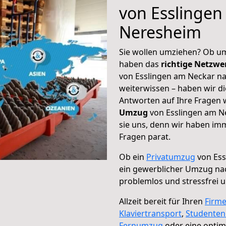
von Esslingen
Neresheim
Sie wollen umziehen? Ob um
haben das
richtige Netzw
von Esslingen am Neckar na
weiterwissen – haben wir di
Antworten auf Ihre Fragen 
Umzug
von Esslingen am N
sie uns, denn wir haben im
Fragen parat.
Ob ein
Privatumzug
von Ess
ein gewerblicher Umzug na
problemlos und stressfrei 
Allzeit bereit für Ihren
Firm
Klaviertransport
,
Studente
Fernumzug
oder eine opti