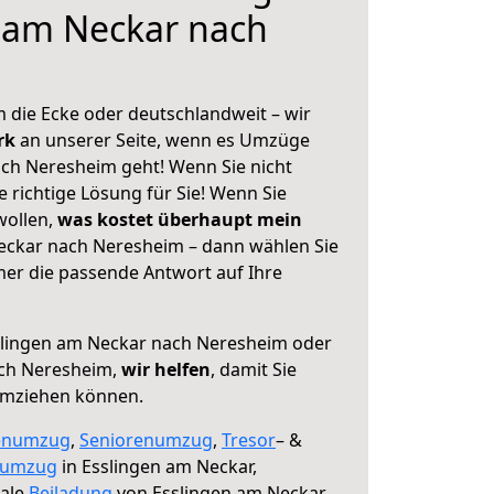
 am Neckar nach
 die Ecke oder deutschlandweit – wir
erk
an unserer Seite, wenn es Umzüge
ch Neresheim geht! Wenn Sie nicht
e richtige Lösung für Sie! Wenn Sie
wollen,
was kostet überhaupt mein
eckar nach Neresheim – dann wählen Sie
mer die passende Antwort auf Ihre
lingen am Neckar nach Neresheim oder
ch Neresheim,
wir helfen
, damit Sie
umziehen können.
enumzug
,
Seniorenumzug
,
Tresor
– &
numzug
in Esslingen am Neckar,
male
Beiladung
von Esslingen am Neckar