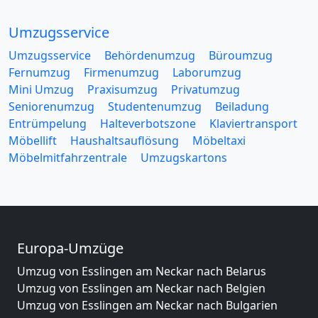
Umzugsservice
Umzugsservice
Behördenumzug
Büroumzug
Fernumzug
Firmenumzug
Laborumzug
Mini Umzug
Praxisumzug
Privatumzug
Seniorenumzug
Studentenumzug
Beiladung
Entrümpelung
Halteverbotszone
Klaviertransport
Möbellift
Haushaltsauflösung
Möbeltaxi
Möbelmitfahrzentrale
Umzugskartons
Europa-Umzüge
Umzug von Esslingen am Neckar nach Belarus
Umzug von Esslingen am Neckar nach Belgien
Umzug von Esslingen am Neckar nach Bulgarien