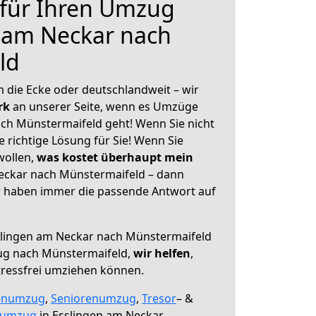
 für Ihren Umzug
 am Neckar nach
ld
 die Ecke oder deutschlandweit – wir
erk
an unserer Seite, wenn es Umzüge
ch Münstermaifeld geht! Wenn Sie nicht
e richtige Lösung für Sie! Wenn Sie
wollen,
was kostet überhaupt mein
eckar nach Münstermaifeld – dann
ir haben immer die passende Antwort auf
lingen am Neckar nach Münstermaifeld
ug nach Münstermaifeld,
wir helfen
,
tressfrei umziehen können.
enumzug
,
Seniorenumzug
,
Tresor
– &
numzug
in Esslingen am Neckar,