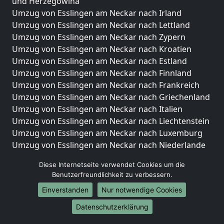
und Herzegowina
Umzug von Esslingen am Neckar nach Irland
Umzug von Esslingen am Neckar nach Lettland
Umzug von Esslingen am Neckar nach Zypern
Umzug von Esslingen am Neckar nach Kroatien
Umzug von Esslingen am Neckar nach Estland
Umzug von Esslingen am Neckar nach Finnland
Umzug von Esslingen am Neckar nach Frankreich
Umzug von Esslingen am Neckar nach Griechenland
Umzug von Esslingen am Neckar nach Italien
Umzug von Esslingen am Neckar nach Liechtenstein
Umzug von Esslingen am Neckar nach Luxemburg
Umzug von Esslingen am Neckar nach Niederlande
Umzug von Esslingen am Neckar nach Norwegen
Diese Internetseite verwendet Cookies um die
Umzüge-Deutschlandweit
Benutzerfreundlichkeit zu verbessern.
Einverstanden
Nur notwendige Cookies
Umzug von Esslingen am Neckar nach Berlin
Umzug von Esslingen am Neckar nach Hamburg
Datenschutzerklärung
Umzug von Esslingen am Neckar nach München