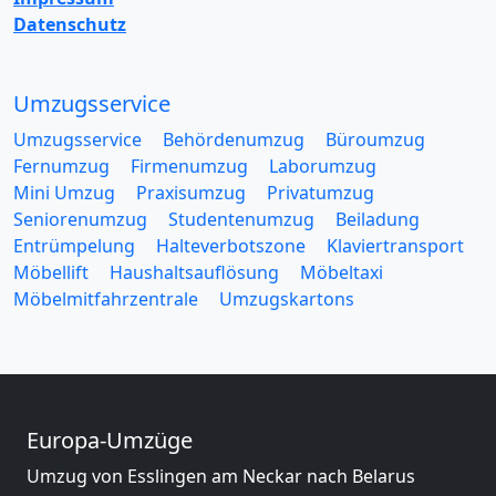
Datenschutz
Umzugsservice
Umzugsservice
Behördenumzug
Büroumzug
Fernumzug
Firmenumzug
Laborumzug
Mini Umzug
Praxisumzug
Privatumzug
Seniorenumzug
Studentenumzug
Beiladung
Entrümpelung
Halteverbotszone
Klaviertransport
Möbellift
Haushaltsauflösung
Möbeltaxi
Möbelmitfahrzentrale
Umzugskartons
Europa-Umzüge
Umzug von Esslingen am Neckar nach Belarus