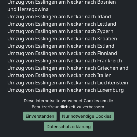
Umzug von Esslingen am Neckar nach Bosnien
und Herzegowina
Umzug von Esslingen am Neckar nach Irland
Umzug von Esslingen am Neckar nach Lettland
Umzug von Esslingen am Neckar nach Zypern
Umzug von Esslingen am Neckar nach Kroatien
Umzug von Esslingen am Neckar nach Estland
Umzug von Esslingen am Neckar nach Finnland
Umzug von Esslingen am Neckar nach Frankreich
Umzug von Esslingen am Neckar nach Griechenland
Umzug von Esslingen am Neckar nach Italien
Umzug von Esslingen am Neckar nach Liechtenstein
Umzug von Esslingen am Neckar nach Luxemburg
Umzug von Esslingen am Neckar nach Niederlande
Diese Internetseite verwendet Cookies um die
Umzug von Esslingen am Neckar nach Norwegen
Benutzerfreundlichkeit zu verbessern.
Umzüge-Deutschlandweit
Einverstanden
Nur notwendige Cookies
Umzug von Esslingen am Neckar nach Berlin
Datenschutzerklärung
Umzug von Esslingen am Neckar nach Hamburg