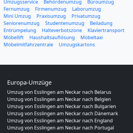
Umzugsservice
Behördenumzug
Büroumzug
Fernumzug
Firmenumzug
Laborumzug
Mini Umzug
Praxisumzug
Privatumzug
Seniorenumzug
Studentenumzug
Beiladung
Entrümpelung
Halteverbotszone
Klaviertransport
Möbellift
Haushaltsauflösung
Möbeltaxi
Möbelmitfahrzentrale
Umzugskartons
Europa-Umzüge
Umzug von Esslingen am Neckar nach Belarus
Umzug von Esslingen am Neckar nach Belgien
Umzug von Esslingen am Neckar nach Bulgarien
Umzug von Esslingen am Neckar nach Dänemark
Umzug von Esslingen am Neckar nach England
Umzug von Esslingen am Neckar nach Portugal