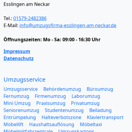
Esslingen am Neckar
Tel.:
01579-2482386
E-Mail:
info@umzugsfirma-esslingen-am-neckar.de
Öffnungszeiten:
Mo - Sa: 09:00 - 16:30 Uhr
Impressum
Datenschutz
Umzugsservice
Umzugsservice
Behördenumzug
Büroumzug
Fernumzug
Firmenumzug
Laborumzug
Mini Umzug
Praxisumzug
Privatumzug
Seniorenumzug
Studentenumzug
Beiladung
Entrümpelung
Halteverbotszone
Klaviertransport
Möbellift
Haushaltsauflösung
Möbeltaxi
Möbelmitfahrzentrale
Umzugskartons