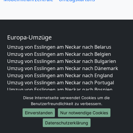
Europa-Umzüge
Umzug von Esslingen am Neckar nach Belarus
Umzug von Esslingen am Neckar nach Belgien
Umzug von Esslingen am Neckar nach Bulgarien
Umzug von Esslingen am Neckar nach Dänemark
Umzug von Esslingen am Neckar nach England
Umzug von Esslingen am Neckar nach Portugal
Umzug von Esslingen am Neckar nach Bosnien
und Herzegowina
Diese Internetseite verwendet Cookies um die
Umzug von Esslingen am Neckar nach Irland
Benutzerfreundlichkeit zu verbessern.
Umzug von Esslingen am Neckar nach Lettland
Einverstanden
Nur notwendige Cookies
Umzug von Esslingen am Neckar nach Zypern
Datenschutzerklärung
Umzug von Esslingen am Neckar nach Kroatien
Umzug von Esslingen am Neckar nach Estland