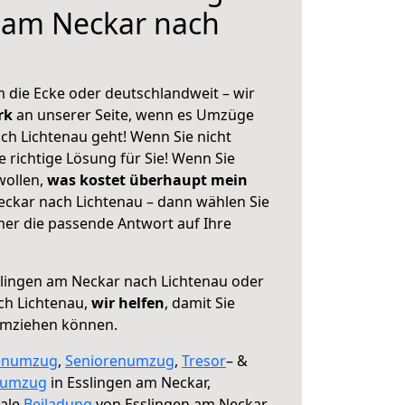
 am Neckar nach
 die Ecke oder deutschlandweit – wir
erk
an unserer Seite, wenn es Umzüge
ch Lichtenau geht! Wenn Sie nicht
e richtige Lösung für Sie! Wenn Sie
wollen,
was kostet überhaupt mein
ckar nach Lichtenau – dann wählen Sie
mer die passende Antwort auf Ihre
lingen am Neckar nach Lichtenau oder
ch Lichtenau,
wir helfen
, damit Sie
umziehen können.
enumzug
,
Seniorenumzug
,
Tresor
– &
numzug
in Esslingen am Neckar,
male
Beiladung
von Esslingen am Neckar