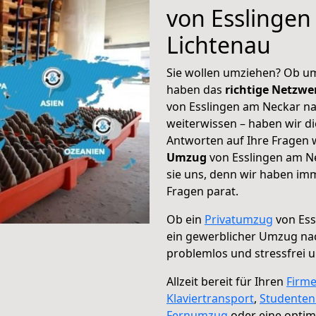
von Esslingen
Lichtenau
Sie wollen umziehen? Ob um
haben das
richtige Netzw
von Esslingen am Neckar na
weiterwissen – haben wir di
Antworten auf Ihre Fragen 
Umzug
von Esslingen am Ne
sie uns, denn wir haben im
Fragen parat.
Ob ein
Privatumzug
von Ess
ein gewerblicher Umzug na
problemlos und stressfrei 
Allzeit bereit für Ihren
Firm
Klaviertransport
,
Studente
Fernumzug
oder eine opti