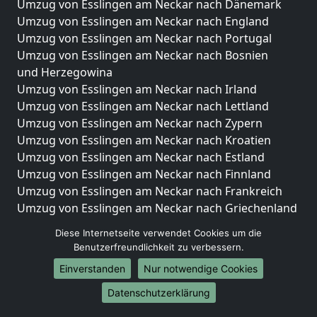
Umzug von Esslingen am Neckar nach Dänemark
Umzug von Esslingen am Neckar nach England
Umzug von Esslingen am Neckar nach Portugal
Umzug von Esslingen am Neckar nach Bosnien
und Herzegowina
Umzug von Esslingen am Neckar nach Irland
Umzug von Esslingen am Neckar nach Lettland
Umzug von Esslingen am Neckar nach Zypern
Umzug von Esslingen am Neckar nach Kroatien
Umzug von Esslingen am Neckar nach Estland
Umzug von Esslingen am Neckar nach Finnland
Umzug von Esslingen am Neckar nach Frankreich
Umzug von Esslingen am Neckar nach Griechenland
Umzug von Esslingen am Neckar nach Italien
Diese Internetseite verwendet Cookies um die
Umzug von Esslingen am Neckar nach Liechtenstein
Benutzerfreundlichkeit zu verbessern.
Umzug von Esslingen am Neckar nach Luxemburg
Einverstanden
Nur notwendige Cookies
Umzug von Esslingen am Neckar nach Niederlande
Umzug von Esslingen am Neckar nach Norwegen
Datenschutzerklärung