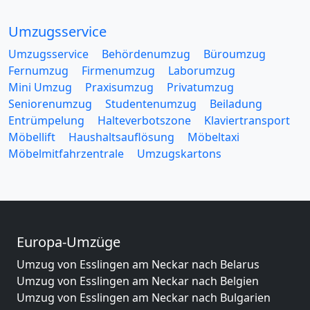
Umzugsservice
Umzugsservice
Behördenumzug
Büroumzug
Fernumzug
Firmenumzug
Laborumzug
Mini Umzug
Praxisumzug
Privatumzug
Seniorenumzug
Studentenumzug
Beiladung
Entrümpelung
Halteverbotszone
Klaviertransport
Möbellift
Haushaltsauflösung
Möbeltaxi
Möbelmitfahrzentrale
Umzugskartons
Europa-Umzüge
Umzug von Esslingen am Neckar nach Belarus
Umzug von Esslingen am Neckar nach Belgien
Umzug von Esslingen am Neckar nach Bulgarien