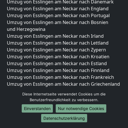
Umzug von Esslingen am Neckar nach Dänemark
Umzug von Esslingen am Neckar nach England
Umzug von Esslingen am Neckar nach Portugal
Umzug von Esslingen am Neckar nach Bosnien
und Herzegowina
Umzug von Esslingen am Neckar nach Irland
Umzug von Esslingen am Neckar nach Lettland
Umzug von Esslingen am Neckar nach Zypern
Umzug von Esslingen am Neckar nach Kroatien
Umzug von Esslingen am Neckar nach Estland
Umzug von Esslingen am Neckar nach Finnland
Umzug von Esslingen am Neckar nach Frankreich
Umzug von Esslingen am Neckar nach Griechenland
Umzug von Esslingen am Neckar nach Italien
Diese Internetseite verwendet Cookies um die
Umzug von Esslingen am Neckar nach Liechtenstein
Benutzerfreundlichkeit zu verbessern.
Umzug von Esslingen am Neckar nach Luxemburg
Einverstanden
Nur notwendige Cookies
Umzug von Esslingen am Neckar nach Niederlande
Umzug von Esslingen am Neckar nach Norwegen
Datenschutzerklärung