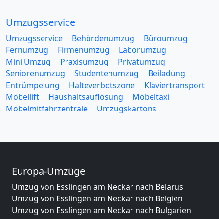
Umzugsservice
Umzugsservice
Behördenumzug
Büroumzug
Fernumzug
Firmenumzug
Laborumzug
Mini Umzug
Praxisumzug
Privatumzug
Seniorenumzug
Studentenumzug
Beiladung
Entrümpelung
Halteverbotszone
Klaviertransport
Möbellift
Haushaltsauflösung
Möbeltaxi
Möbelmitfahrzentrale
Umzugskartons
Europa-Umzüge
Umzug von Esslingen am Neckar nach Belarus
Umzug von Esslingen am Neckar nach Belgien
Umzug von Esslingen am Neckar nach Bulgarien