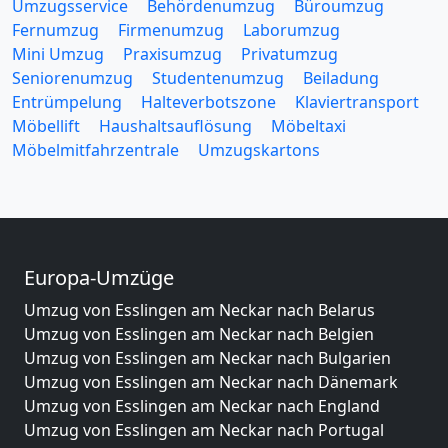
Umzugsservice
Behördenumzug
Büroumzug
Fernumzug
Firmenumzug
Laborumzug
Mini Umzug
Praxisumzug
Privatumzug
Seniorenumzug
Studentenumzug
Beiladung
Entrümpelung
Halteverbotszone
Klaviertransport
Möbellift
Haushaltsauflösung
Möbeltaxi
Möbelmitfahrzentrale
Umzugskartons
Europa-Umzüge
Umzug von Esslingen am Neckar nach Belarus
Umzug von Esslingen am Neckar nach Belgien
Umzug von Esslingen am Neckar nach Bulgarien
Umzug von Esslingen am Neckar nach Dänemark
Umzug von Esslingen am Neckar nach England
Umzug von Esslingen am Neckar nach Portugal