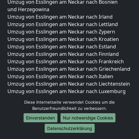
Umzug von Esslingen am Neckar nach Bosnien
und Herzegowina
Umzug von Esslingen am Neckar nach Irland
Umzug von Esslingen am Neckar nach Lettland
Umzug von Esslingen am Neckar nach Zypern
Umzug von Esslingen am Neckar nach Kroatien
Umzug von Esslingen am Neckar nach Estland
Umzug von Esslingen am Neckar nach Finnland
Umzug von Esslingen am Neckar nach Frankreich
Umzug von Esslingen am Neckar nach Griechenland
Umzug von Esslingen am Neckar nach Italien
Umzug von Esslingen am Neckar nach Liechtenstein
Umzug von Esslingen am Neckar nach Luxemburg
Umzug von Esslingen am Neckar nach Niederlande
Diese Internetseite verwendet Cookies um die
Umzug von Esslingen am Neckar nach Norwegen
Benutzerfreundlichkeit zu verbessern.
Umzüge-Deutschlandweit
Einverstanden
Nur notwendige Cookies
Umzug von Esslingen am Neckar nach Berlin
Datenschutzerklärung
Umzug von Esslingen am Neckar nach Hamburg