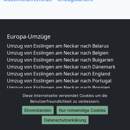
Europa-Umzüge
Umzug von Esslingen am Neckar nach Belarus
Umzug von Esslingen am Neckar nach Belgien
Umzug von Esslingen am Neckar nach Bulgarien
Umzug von Esslingen am Neckar nach Dänemark
Umzug von Esslingen am Neckar nach England
Umzug von Esslingen am Neckar nach Portugal
Umzug von Esslingen am Neckar nach Bosnien
und Herzegowina
Diese Internetseite verwendet Cookies um die
Umzug von Esslingen am Neckar nach Irland
Benutzerfreundlichkeit zu verbessern.
Umzug von Esslingen am Neckar nach Lettland
Einverstanden
Nur notwendige Cookies
Umzug von Esslingen am Neckar nach Zypern
Datenschutzerklärung
Umzug von Esslingen am Neckar nach Kroatien
Umzug von Esslingen am Neckar nach Estland