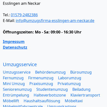
Esslingen am Neckar
Tel.:
01579-2482386
E-Mail:
info@umzugsfirma-esslingen-am-neckar.de
Öffnungszeiten:
Mo - Sa: 09:00 - 16:30 Uhr
Impressum
Datenschutz
Umzugsservice
Umzugsservice
Behördenumzug
Büroumzug
Fernumzug
Firmenumzug
Laborumzug
Mini Umzug
Praxisumzug
Privatumzug
Seniorenumzug
Studentenumzug
Beiladung
Entrümpelung
Halteverbotszone
Klaviertransport
Möbellift
Haushaltsauflösung
Möbeltaxi
Möbelmitfahrzentrale
Umzugskartons