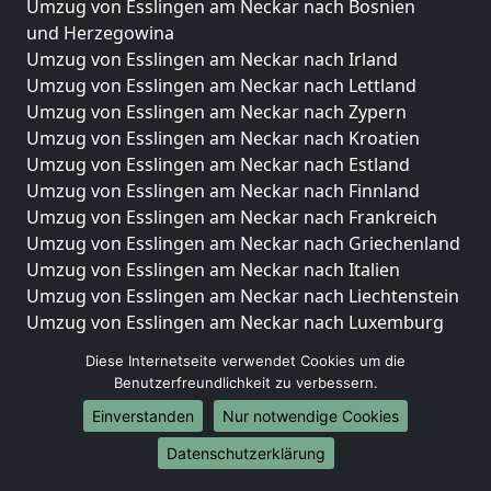
Umzug von Esslingen am Neckar nach Bosnien
und Herzegowina
Umzug von Esslingen am Neckar nach Irland
Umzug von Esslingen am Neckar nach Lettland
Umzug von Esslingen am Neckar nach Zypern
Umzug von Esslingen am Neckar nach Kroatien
Umzug von Esslingen am Neckar nach Estland
Umzug von Esslingen am Neckar nach Finnland
Umzug von Esslingen am Neckar nach Frankreich
Umzug von Esslingen am Neckar nach Griechenland
Umzug von Esslingen am Neckar nach Italien
Umzug von Esslingen am Neckar nach Liechtenstein
Umzug von Esslingen am Neckar nach Luxemburg
Umzug von Esslingen am Neckar nach Niederlande
Diese Internetseite verwendet Cookies um die
Umzug von Esslingen am Neckar nach Norwegen
Benutzerfreundlichkeit zu verbessern.
Umzüge-Deutschlandweit
Einverstanden
Nur notwendige Cookies
Umzug von Esslingen am Neckar nach Berlin
Datenschutzerklärung
Umzug von Esslingen am Neckar nach Hamburg