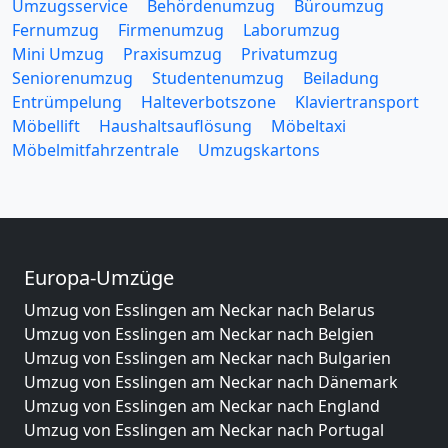
Umzugsservice
Behördenumzug
Büroumzug
Fernumzug
Firmenumzug
Laborumzug
Mini Umzug
Praxisumzug
Privatumzug
Seniorenumzug
Studentenumzug
Beiladung
Entrümpelung
Halteverbotszone
Klaviertransport
Möbellift
Haushaltsauflösung
Möbeltaxi
Möbelmitfahrzentrale
Umzugskartons
Europa-Umzüge
Umzug von Esslingen am Neckar nach Belarus
Umzug von Esslingen am Neckar nach Belgien
Umzug von Esslingen am Neckar nach Bulgarien
Umzug von Esslingen am Neckar nach Dänemark
Umzug von Esslingen am Neckar nach England
Umzug von Esslingen am Neckar nach Portugal