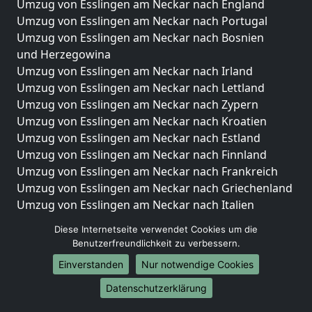
Umzug von Esslingen am Neckar nach England
Umzug von Esslingen am Neckar nach Portugal
Umzug von Esslingen am Neckar nach Bosnien
und Herzegowina
Umzug von Esslingen am Neckar nach Irland
Umzug von Esslingen am Neckar nach Lettland
Umzug von Esslingen am Neckar nach Zypern
Umzug von Esslingen am Neckar nach Kroatien
Umzug von Esslingen am Neckar nach Estland
Umzug von Esslingen am Neckar nach Finnland
Umzug von Esslingen am Neckar nach Frankreich
Umzug von Esslingen am Neckar nach Griechenland
Umzug von Esslingen am Neckar nach Italien
Umzug von Esslingen am Neckar nach Liechtenstein
Diese Internetseite verwendet Cookies um die
Umzug von Esslingen am Neckar nach Luxemburg
Benutzerfreundlichkeit zu verbessern.
Umzug von Esslingen am Neckar nach Niederlande
Einverstanden
Nur notwendige Cookies
Umzug von Esslingen am Neckar nach Norwegen
Datenschutzerklärung
Umzüge-Deutschlandweit