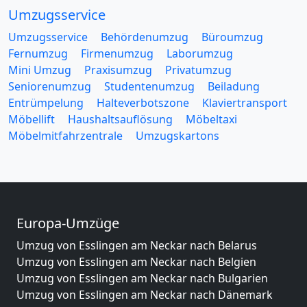
Umzugsservice
Umzugsservice
Behördenumzug
Büroumzug
Fernumzug
Firmenumzug
Laborumzug
Mini Umzug
Praxisumzug
Privatumzug
Seniorenumzug
Studentenumzug
Beiladung
Entrümpelung
Halteverbotszone
Klaviertransport
Möbellift
Haushaltsauflösung
Möbeltaxi
Möbelmitfahrzentrale
Umzugskartons
Europa-Umzüge
Umzug von Esslingen am Neckar nach Belarus
Umzug von Esslingen am Neckar nach Belgien
Umzug von Esslingen am Neckar nach Bulgarien
Umzug von Esslingen am Neckar nach Dänemark