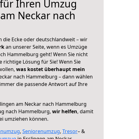
 für Ihren Umzug
 am Neckar nach
 die Ecke oder deutschlandweit – wir
erk
an unserer Seite, wenn es Umzüge
ach Hammelburg geht! Wenn Sie nicht
e richtige Lösung für Sie! Wenn Sie
wollen,
was kostet überhaupt mein
eckar nach Hammelburg – dann wählen
 immer die passende Antwort auf Ihre
slingen am Neckar nach Hammelburg
zug nach Hammelburg,
wir helfen
, damit
rei umziehen können.
enumzug
,
Seniorenumzug
,
Tresor
– &
numzug
in Esslingen am Neckar,