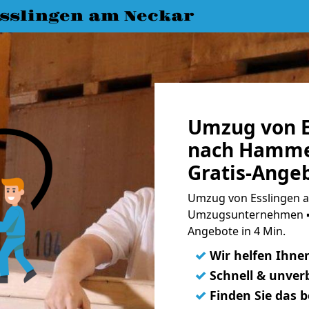
slingen am Neckar
Umzug von E
nach Hamme
Gratis-Ange
Umzug von Esslingen 
Umzugsunternehmen ➨
Angebote in 4 Min.
✓
Wir helfen Ihne
✓
Schnell & unverb
✓
Finden Sie das 