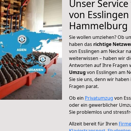
Unser Service
von Esslingen
Hammelburg
Sie wollen umziehen? Ob um
haben das
richtige Netzw
von Esslingen am Neckar n
weiterwissen – haben wir di
Antworten auf Ihre Fragen 
Umzug
von Esslingen am N
Sie sie uns, denn wir haben
Fragen parat.
Ob ein
Privatumzug
von Es
oder ein gewerblicher Um
Sie problemlos und stressf
Allzeit bereit für Ihren
Firm
Klaviertransport
,
Studente