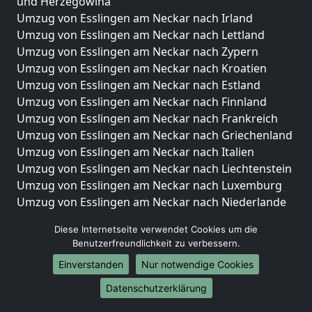
und Herzegowina
Umzug von Esslingen am Neckar nach Irland
Umzug von Esslingen am Neckar nach Lettland
Umzug von Esslingen am Neckar nach Zypern
Umzug von Esslingen am Neckar nach Kroatien
Umzug von Esslingen am Neckar nach Estland
Umzug von Esslingen am Neckar nach Finnland
Umzug von Esslingen am Neckar nach Frankreich
Umzug von Esslingen am Neckar nach Griechenland
Umzug von Esslingen am Neckar nach Italien
Umzug von Esslingen am Neckar nach Liechtenstein
Umzug von Esslingen am Neckar nach Luxemburg
Umzug von Esslingen am Neckar nach Niederlande
Umzug von Esslingen am Neckar nach Norwegen
Diese Internetseite verwendet Cookies um die
Umzüge-Deutschlandweit
Benutzerfreundlichkeit zu verbessern.
Einverstanden
Nur notwendige Cookies
Umzug von Esslingen am Neckar nach Berlin
Umzug von Esslingen am Neckar nach Hamburg
Datenschutzerklärung
Umzug von Esslingen am Neckar nach München