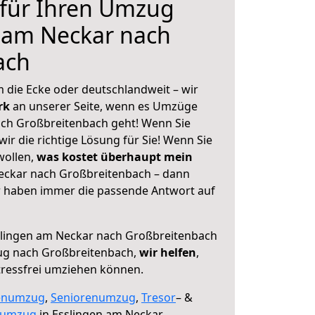
 für Ihren Umzug
 am Neckar nach
ach
 die Ecke oder deutschlandweit – wir
erk
an unserer Seite, wenn es Umzüge
ach Großbreitenbach geht! Wenn Sie
ir die richtige Lösung für Sie! Wenn Sie
wollen,
was kostet überhaupt mein
eckar nach Großbreitenbach – dann
ir haben immer die passende Antwort auf
lingen am Neckar nach Großbreitenbach
ug nach Großbreitenbach,
wir helfen
,
tressfrei umziehen können.
enumzug
,
Seniorenumzug
,
Tresor
– &
numzug
in Esslingen am Neckar,