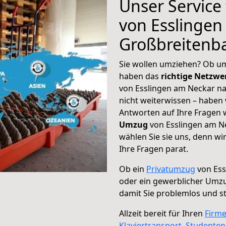
Unser Service
von Esslingen
Großbreitenb
Sie wollen umziehen? Ob um
haben das
richtige Netzw
von Esslingen am Neckar n
nicht weiterwissen – haben w
Antworten auf Ihre Fragen 
Umzug
von Esslingen am N
wählen Sie sie uns, denn w
Ihre Fragen parat.
Ob ein
Privatumzug
von Ess
oder ein gewerblicher Umz
damit Sie problemlos und s
Allzeit bereit für Ihren
Firm
Klaviertransport
,
Studente