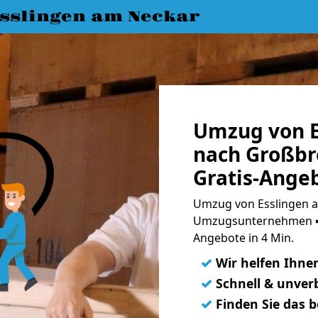
slingen am Neckar
Umzug von E
nach Großbr
Gratis-Ange
Umzug von Esslingen a
Umzugsunternehmen ➨
Angebote in 4 Min.
✓
Wir helfen Ihne
✓
Schnell & unverb
✓
Finden Sie das 