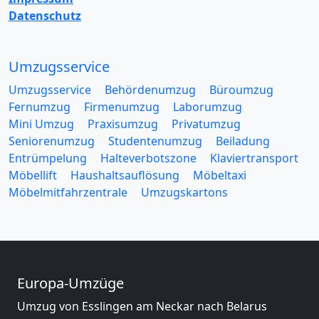
Datenschutz
Umzugsservice
Umzugsservice
Behördenumzug
Büroumzug
Fernumzug
Firmenumzug
Laborumzug
Mini Umzug
Praxisumzug
Privatumzug
Seniorenumzug
Studentenumzug
Beiladung
Entrümpelung
Halteverbotszone
Klaviertransport
Möbellift
Haushaltsauflösung
Möbeltaxi
Möbelmitfahrzentrale
Umzugskartons
Europa-Umzüge
Umzug von Esslingen am Neckar nach Belarus