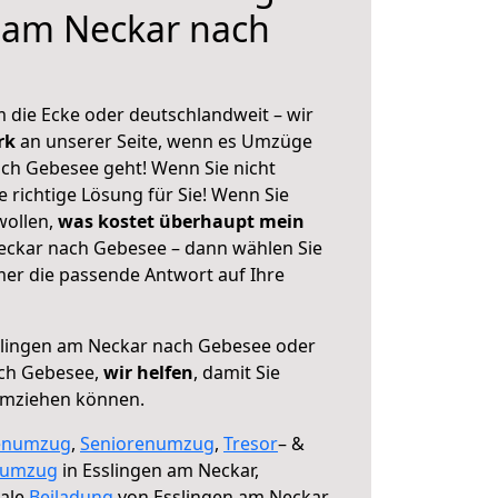
 am Neckar nach
 die Ecke oder deutschlandweit – wir
erk
an unserer Seite, wenn es Umzüge
ch Gebesee geht! Wenn Sie nicht
e richtige Lösung für Sie! Wenn Sie
wollen,
was kostet überhaupt mein
eckar nach Gebesee – dann wählen Sie
mer die passende Antwort auf Ihre
lingen am Neckar nach Gebesee oder
ch Gebesee,
wir helfen
, damit Sie
umziehen können.
enumzug
,
Seniorenumzug
,
Tresor
– &
numzug
in Esslingen am Neckar,
male
Beiladung
von Esslingen am Neckar