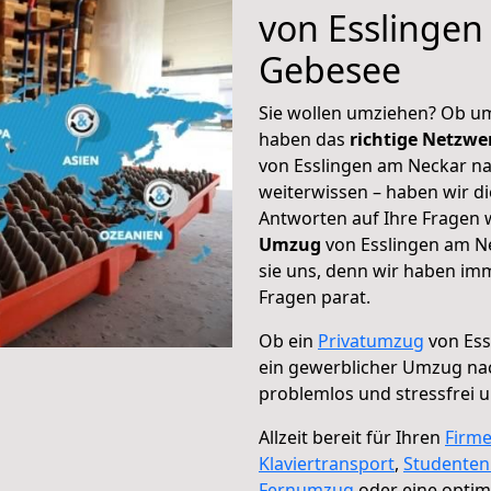
von Esslingen
Gebesee
Sie wollen umziehen? Ob um
haben das
richtige Netzw
von Esslingen am Neckar na
weiterwissen – haben wir di
Antworten auf Ihre Fragen 
Umzug
von Esslingen am N
sie uns, denn wir haben im
Fragen parat.
Ob ein
Privatumzug
von Ess
ein gewerblicher Umzug na
problemlos und stressfrei 
Allzeit bereit für Ihren
Firm
Klaviertransport
,
Studente
Fernumzug
oder eine opti