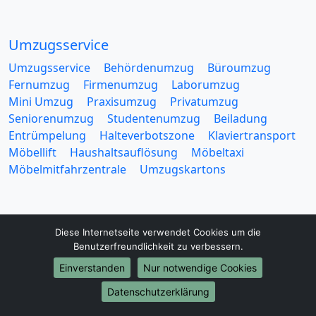
Umzugsservice
Umzugsservice
Behördenumzug
Büroumzug
Fernumzug
Firmenumzug
Laborumzug
Mini Umzug
Praxisumzug
Privatumzug
Seniorenumzug
Studentenumzug
Beiladung
Entrümpelung
Halteverbotszone
Klaviertransport
Möbellift
Haushaltsauflösung
Möbeltaxi
Möbelmitfahrzentrale
Umzugskartons
Diese Internetseite verwendet Cookies um die
Benutzerfreundlichkeit zu verbessern.
Europa-Umzüge
Einverstanden
Nur notwendige Cookies
Umzug von Esslingen am Neckar nach Belarus
Datenschutzerklärung
Umzug von Esslingen am Neckar nach Belgien
Umzug von Esslingen am Neckar nach Bulgarien