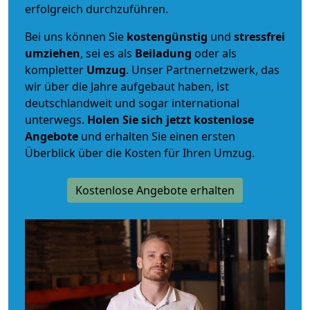
erfolgreich durchzuführen.
Bei uns können Sie
kostengünstig
und
stressfrei
umziehen
, sei es als
Beiladung
oder als
kompletter
Umzug
. Unser Partnernetzwerk, das
wir über die Jahre aufgebaut haben, ist
deutschlandweit und sogar international
unterwegs.
Holen Sie sich jetzt kostenlose
Angebote
und erhalten Sie einen ersten
Überblick über die Kosten für Ihren Umzug.
Kostenlose Angebote erhalten