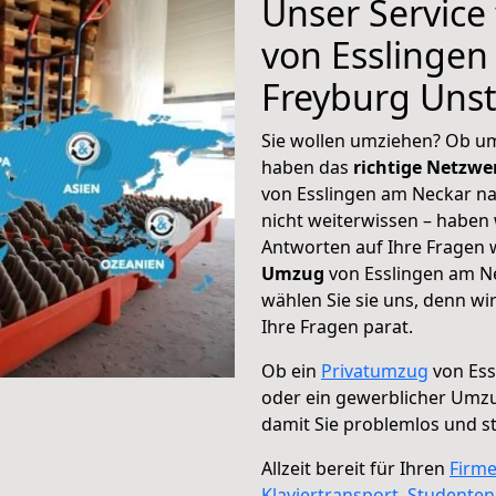
Unser Service
von Esslingen
Freyburg Unst
Sie wollen umziehen? Ob um
haben das
richtige Netzw
von Esslingen am Neckar na
nicht weiterwissen – haben w
Antworten auf Ihre Fragen 
Umzug
von Esslingen am N
wählen Sie sie uns, denn w
Ihre Fragen parat.
Ob ein
Privatumzug
von Ess
oder ein gewerblicher Umz
damit Sie problemlos und s
Allzeit bereit für Ihren
Firm
Klaviertransport
,
Studente