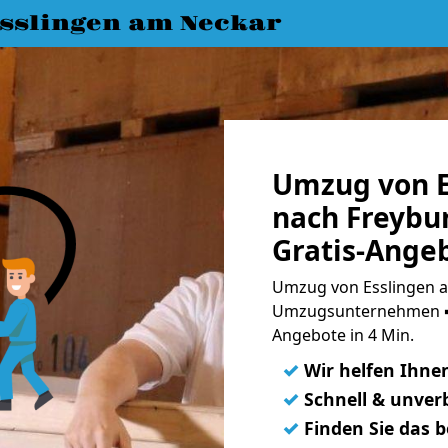
slingen am Neckar
Umzug von E
nach Freybu
Gratis-Ange
Umzug von Esslingen a
Umzugsunternehmen ➨
Angebote in 4 Min.
✓
Wir helfen Ihne
✓
Schnell & unverb
✓
Finden Sie das 