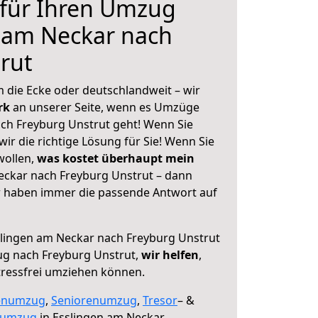
 für Ihren Umzug
 am Neckar nach
rut
 die Ecke oder deutschlandweit – wir
erk
an unserer Seite, wenn es Umzüge
ch Freyburg Unstrut geht! Wenn Sie
ir die richtige Lösung für Sie! Wenn Sie
wollen,
was kostet überhaupt mein
eckar nach Freyburg Unstrut – dann
ir haben immer die passende Antwort auf
lingen am Neckar nach Freyburg Unstrut
ug nach Freyburg Unstrut,
wir helfen
,
tressfrei umziehen können.
enumzug
,
Seniorenumzug
,
Tresor
– &
numzug
in Esslingen am Neckar,