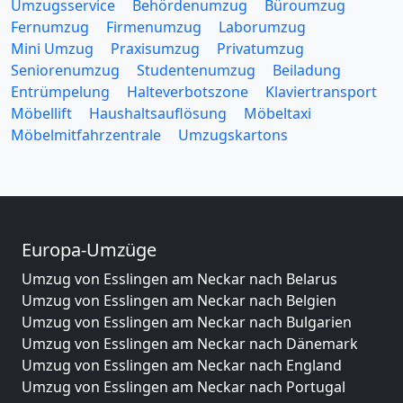
Umzugsservice
Behördenumzug
Büroumzug
Fernumzug
Firmenumzug
Laborumzug
Mini Umzug
Praxisumzug
Privatumzug
Seniorenumzug
Studentenumzug
Beiladung
Entrümpelung
Halteverbotszone
Klaviertransport
Möbellift
Haushaltsauflösung
Möbeltaxi
Möbelmitfahrzentrale
Umzugskartons
Europa-Umzüge
Umzug von Esslingen am Neckar nach Belarus
Umzug von Esslingen am Neckar nach Belgien
Umzug von Esslingen am Neckar nach Bulgarien
Umzug von Esslingen am Neckar nach Dänemark
Umzug von Esslingen am Neckar nach England
Umzug von Esslingen am Neckar nach Portugal