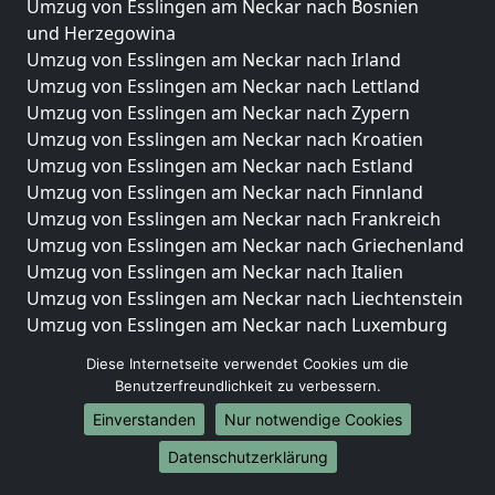
Umzug von Esslingen am Neckar nach Bosnien
und Herzegowina
Umzug von Esslingen am Neckar nach Irland
Umzug von Esslingen am Neckar nach Lettland
Umzug von Esslingen am Neckar nach Zypern
Umzug von Esslingen am Neckar nach Kroatien
Umzug von Esslingen am Neckar nach Estland
Umzug von Esslingen am Neckar nach Finnland
Umzug von Esslingen am Neckar nach Frankreich
Umzug von Esslingen am Neckar nach Griechenland
Umzug von Esslingen am Neckar nach Italien
Umzug von Esslingen am Neckar nach Liechtenstein
Umzug von Esslingen am Neckar nach Luxemburg
Umzug von Esslingen am Neckar nach Niederlande
Diese Internetseite verwendet Cookies um die
Umzug von Esslingen am Neckar nach Norwegen
Benutzerfreundlichkeit zu verbessern.
Umzüge-Deutschlandweit
Einverstanden
Nur notwendige Cookies
Umzug von Esslingen am Neckar nach Berlin
Datenschutzerklärung
Umzug von Esslingen am Neckar nach Hamburg