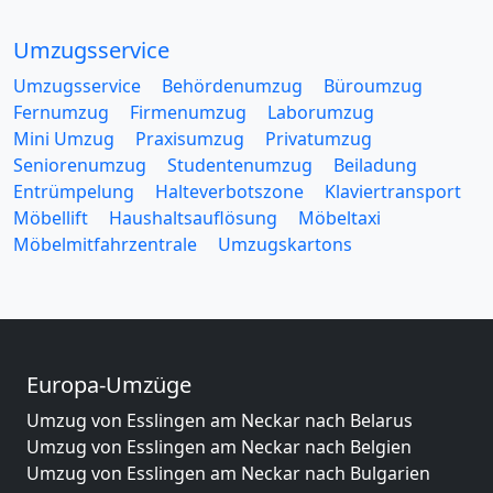
Umzugsservice
Umzugsservice
Behördenumzug
Büroumzug
Fernumzug
Firmenumzug
Laborumzug
Mini Umzug
Praxisumzug
Privatumzug
Seniorenumzug
Studentenumzug
Beiladung
Entrümpelung
Halteverbotszone
Klaviertransport
Möbellift
Haushaltsauflösung
Möbeltaxi
Möbelmitfahrzentrale
Umzugskartons
Europa-Umzüge
Umzug von Esslingen am Neckar nach Belarus
Umzug von Esslingen am Neckar nach Belgien
Umzug von Esslingen am Neckar nach Bulgarien