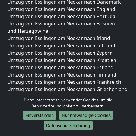
Umzug von Esslingen am Neckar nach Dänemark
Umzug von Esslingen am Neckar nach England
Umzug von Esslingen am Neckar nach Portugal
Umzug von Esslingen am Neckar nach Bosnien
und Herzegowina
Umzug von Esslingen am Neckar nach Irland
Umzug von Esslingen am Neckar nach Lettland
Umzug von Esslingen am Neckar nach Zypern
Umzug von Esslingen am Neckar nach Kroatien
Umzug von Esslingen am Neckar nach Estland
Umzug von Esslingen am Neckar nach Finnland
Umzug von Esslingen am Neckar nach Frankreich
Umzug von Esslingen am Neckar nach Griechenland
Umzug von Esslingen am Neckar nach Italien
Diese Internetseite verwendet Cookies um die
Umzug von Esslingen am Neckar nach Liechtenstein
Benutzerfreundlichkeit zu verbessern.
Umzug von Esslingen am Neckar nach Luxemburg
Einverstanden
Nur notwendige Cookies
Umzug von Esslingen am Neckar nach Niederlande
Umzug von Esslingen am Neckar nach Norwegen
Datenschutzerklärung