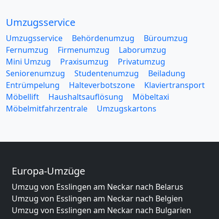
Umzugsservice
Umzugsservice
Behördenumzug
Büroumzug
Fernumzug
Firmenumzug
Laborumzug
Mini Umzug
Praxisumzug
Privatumzug
Seniorenumzug
Studentenumzug
Beiladung
Entrümpelung
Halteverbotszone
Klaviertransport
Möbellift
Haushaltsauflösung
Möbeltaxi
Möbelmitfahrzentrale
Umzugskartons
Europa-Umzüge
Umzug von Esslingen am Neckar nach Belarus
Umzug von Esslingen am Neckar nach Belgien
Umzug von Esslingen am Neckar nach Bulgarien