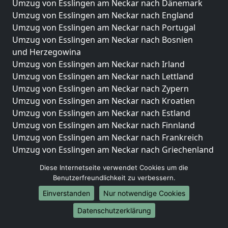
Umzug von Esslingen am Neckar nach Dänemark
Umzug von Esslingen am Neckar nach England
Umzug von Esslingen am Neckar nach Portugal
Umzug von Esslingen am Neckar nach Bosnien
und Herzegowina
Umzug von Esslingen am Neckar nach Irland
Umzug von Esslingen am Neckar nach Lettland
Umzug von Esslingen am Neckar nach Zypern
Umzug von Esslingen am Neckar nach Kroatien
Umzug von Esslingen am Neckar nach Estland
Umzug von Esslingen am Neckar nach Finnland
Umzug von Esslingen am Neckar nach Frankreich
Umzug von Esslingen am Neckar nach Griechenland
Umzug von Esslingen am Neckar nach Italien
Diese Internetseite verwendet Cookies um die
Umzug von Esslingen am Neckar nach Liechtenstein
Benutzerfreundlichkeit zu verbessern.
Umzug von Esslingen am Neckar nach Luxemburg
Einverstanden
Nur notwendige Cookies
Umzug von Esslingen am Neckar nach Niederlande
Umzug von Esslingen am Neckar nach Norwegen
Datenschutzerklärung