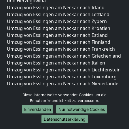
und Herzegowina
Umzug von Esslingen am Neckar nach Irland
Umzug von Esslingen am Neckar nach Lettland
Umzug von Esslingen am Neckar nach Zypern
Umzug von Esslingen am Neckar nach Kroatien
Umzug von Esslingen am Neckar nach Estland
Umzug von Esslingen am Neckar nach Finnland
Umzug von Esslingen am Neckar nach Frankreich
Umzug von Esslingen am Neckar nach Griechenland
Umzug von Esslingen am Neckar nach Italien
Umzug von Esslingen am Neckar nach Liechtenstein
Umzug von Esslingen am Neckar nach Luxemburg
Umzug von Esslingen am Neckar nach Niederlande
Umzug von Esslingen am Neckar nach Norwegen
Diese Internetseite verwendet Cookies um die
Umzüge-Deutschlandweit
Benutzerfreundlichkeit zu verbessern.
Einverstanden
Nur notwendige Cookies
Umzug von Esslingen am Neckar nach Berlin
Umzug von Esslingen am Neckar nach Hamburg
Datenschutzerklärung
Umzug von Esslingen am Neckar nach München