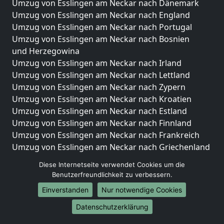
Umzug von Esslingen am Neckar nach Dänemark
Umzug von Esslingen am Neckar nach England
Umzug von Esslingen am Neckar nach Portugal
Umzug von Esslingen am Neckar nach Bosnien
und Herzegowina
Umzug von Esslingen am Neckar nach Irland
Umzug von Esslingen am Neckar nach Lettland
Umzug von Esslingen am Neckar nach Zypern
Umzug von Esslingen am Neckar nach Kroatien
Umzug von Esslingen am Neckar nach Estland
Umzug von Esslingen am Neckar nach Finnland
Umzug von Esslingen am Neckar nach Frankreich
Umzug von Esslingen am Neckar nach Griechenland
Umzug von Esslingen am Neckar nach Italien
Diese Internetseite verwendet Cookies um die
Umzug von Esslingen am Neckar nach Liechtenstein
Benutzerfreundlichkeit zu verbessern.
Umzug von Esslingen am Neckar nach Luxemburg
Einverstanden
Nur notwendige Cookies
Umzug von Esslingen am Neckar nach Niederlande
Umzug von Esslingen am Neckar nach Norwegen
Datenschutzerklärung