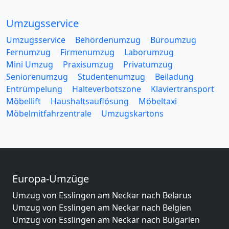
Umzugsservice
Umzugsservice
Behördenumzug
Büroumzug
Fernumzug
Firmenumzug
Laborumzug
Mini Umzug
Praxisumzug
Privatumzug
Seniorenumzug
Studentenumzug
Beiladung
Entrümpelung
Halteverbotszone
Klaviertransport
Möbellift
Haushaltsauflösung
Möbeltaxi
Möbelmitfahrzentrale
Umzugskartons
Europa-Umzüge
Umzug von Esslingen am Neckar nach Belarus
Umzug von Esslingen am Neckar nach Belgien
Umzug von Esslingen am Neckar nach Bulgarien