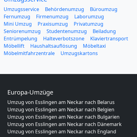
Umzugsservice
Behördenumzug
Büroumzug
Fernumzug
Firmenumzug
Laborumzug
Mini Umzug
Praxisumzug
Privatumzug
Seniorenumzug
Studentenumzug
Beiladung
Entrümpelung
Halteverbotszone
Klaviertransport
Möbellift
Haushaltsauflösung
Möbeltaxi
Möbelmitfahrzentrale
Umzugskartons
Europa-Umzüge
Umzug von Esslingen am Neckar nach Belarus
Umzug von Esslingen am Neckar nach Belgien
Umzug von Esslingen am Neckar nach Bulgarien
Umzug von Esslingen am Neckar nach Dänemark
Umzug von Esslingen am Neckar nach England