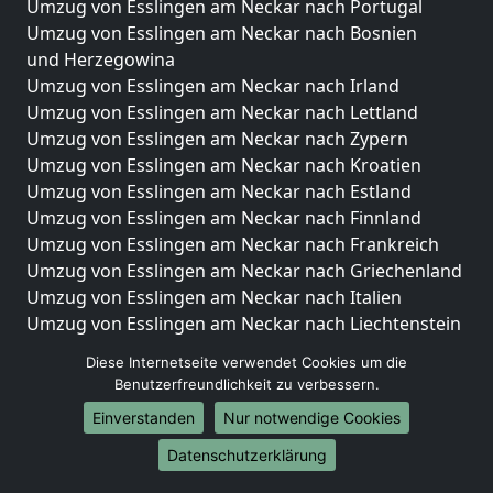
Umzug von Esslingen am Neckar nach Portugal
Umzug von Esslingen am Neckar nach Bosnien
und Herzegowina
Umzug von Esslingen am Neckar nach Irland
Umzug von Esslingen am Neckar nach Lettland
Umzug von Esslingen am Neckar nach Zypern
Umzug von Esslingen am Neckar nach Kroatien
Umzug von Esslingen am Neckar nach Estland
Umzug von Esslingen am Neckar nach Finnland
Umzug von Esslingen am Neckar nach Frankreich
Umzug von Esslingen am Neckar nach Griechenland
Umzug von Esslingen am Neckar nach Italien
Umzug von Esslingen am Neckar nach Liechtenstein
Umzug von Esslingen am Neckar nach Luxemburg
Diese Internetseite verwendet Cookies um die
Umzug von Esslingen am Neckar nach Niederlande
Benutzerfreundlichkeit zu verbessern.
Umzug von Esslingen am Neckar nach Norwegen
Einverstanden
Nur notwendige Cookies
Umzüge-Deutschlandweit
Datenschutzerklärung
Umzug von Esslingen am Neckar nach Berlin