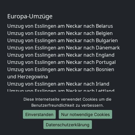
Europa-Umzüge
Umzug von Esslingen am Neckar nach Belarus
Umzug von Esslingen am Neckar nach Belgien
Umzug von Esslingen am Neckar nach Bulgarien
Umzug von Esslingen am Neckar nach Dänemark
Umzug von Esslingen am Neckar nach England
Umzug von Esslingen am Neckar nach Portugal
Umzug von Esslingen am Neckar nach Bosnien
und Herzegowina
Umzug von Esslingen am Neckar nach Irland
Umzug von Esslingen am Neckar nach Lettland
Umzug von Esslingen am Neckar nach Zypern
Diese Internetseite verwendet Cookies um die
Umzug von Esslingen am Neckar nach Kroatien
Benutzerfreundlichkeit zu verbessern.
Umzug von Esslingen am Neckar nach Estland
Einverstanden
Nur notwendige Cookies
Umzug von Esslingen am Neckar nach Finnland
Datenschutzerklärung
Umzug von Esslingen am Neckar nach Frankreich
Umzug von Esslingen am Neckar nach Griechenland