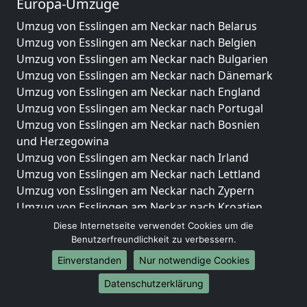
Europa-Umzüge
Umzug von Esslingen am Neckar nach Belarus
Umzug von Esslingen am Neckar nach Belgien
Umzug von Esslingen am Neckar nach Bulgarien
Umzug von Esslingen am Neckar nach Dänemark
Umzug von Esslingen am Neckar nach England
Umzug von Esslingen am Neckar nach Portugal
Umzug von Esslingen am Neckar nach Bosnien
und Herzegowina
Umzug von Esslingen am Neckar nach Irland
Umzug von Esslingen am Neckar nach Lettland
Umzug von Esslingen am Neckar nach Zypern
Umzug von Esslingen am Neckar nach Kroatien
Umzug von Esslingen am Neckar nach Estland
Diese Internetseite verwendet Cookies um die
Umzug von Esslingen am Neckar nach Finnland
Benutzerfreundlichkeit zu verbessern.
Umzug von Esslingen am Neckar nach Frankreich
Einverstanden
Nur notwendige Cookies
Umzug von Esslingen am Neckar nach Griechenland
Datenschutzerklärung
Umzug von Esslingen am Neckar nach Italien
Umzug von Esslingen am Neckar nach Liechtenstein