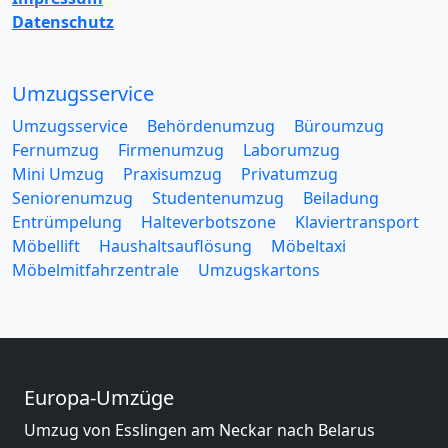
Datenschutz
Umzugsservice
Umzugsservice
Behördenumzug
Büroumzug
Fernumzug
Firmenumzug
Laborumzug
Mini Umzug
Praxisumzug
Privatumzug
Seniorenumzug
Studentenumzug
Beiladung
Entrümpelung
Halteverbotszone
Klaviertransport
Möbellift
Haushaltsauflösung
Möbeltaxi
Möbelmitfahrzentrale
Umzugskartons
Europa-Umzüge
Umzug von Esslingen am Neckar nach Belarus