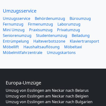
Umzugsservice
Umzugsservice
Behördenumzug
Büroumzug
Fernumzug
Firmenumzug
Laborumzug
Mini Umzug
Praxisumzug
Privatumzug
Seniorenumzug
Studentenumzug
Beiladung
Entrümpelung
Halteverbotszone
Klaviertransport
Möbellift
Haushaltsauflösung
Möbeltaxi
Möbelmitfahrzentrale
Umzugskartons
Europa-Umzüge
Umzug von Esslingen am Neckar nach Belarus
Umzug von Esslingen am Neckar nach Belgien
Umzug von Esslingen am Neckar nach Bulgarien