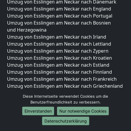
Umzug von Esslingen am Neckar nach Dänemark
Umzug von Esslingen am Neckar nach England
Umzug von Esslingen am Neckar nach Portugal
Umzug von Esslingen am Neckar nach Bosnien
und Herzegowina
Umzug von Esslingen am Neckar nach Irland
Umzug von Esslingen am Neckar nach Lettland
Umzug von Esslingen am Neckar nach Zypern
Umzug von Esslingen am Neckar nach Kroatien
Umzug von Esslingen am Neckar nach Estland
Umzug von Esslingen am Neckar nach Finnland
Umzug von Esslingen am Neckar nach Frankreich
Umzug von Esslingen am Neckar nach Griechenland
Umzug von Esslingen am Neckar nach Italien
Diese Internetseite verwendet Cookies um die
Umzug von Esslingen am Neckar nach Liechtenstein
Benutzerfreundlichkeit zu verbessern.
Umzug von Esslingen am Neckar nach Luxemburg
Einverstanden
Nur notwendige Cookies
Umzug von Esslingen am Neckar nach Niederlande
Umzug von Esslingen am Neckar nach Norwegen
Datenschutzerklärung