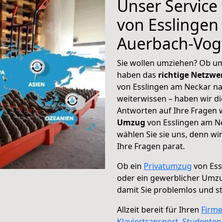
Unser Service
von Esslingen
Auerbach-Vog
Sie wollen umziehen? Ob um
haben das
richtige Netzw
von Esslingen am Neckar na
weiterwissen – haben wir di
Antworten auf Ihre Fragen 
Umzug
von Esslingen am N
wählen Sie sie uns, denn w
Ihre Fragen parat.
Ob ein
Privatumzug
von Ess
oder ein gewerblicher Umz
damit Sie problemlos und s
Allzeit bereit für Ihren
Firm
Klaviertransport
,
Studente