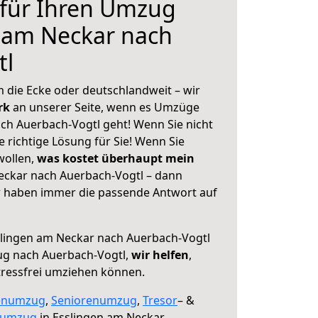
 für Ihren Umzug
 am Neckar nach
tl
 die Ecke oder deutschlandweit – wir
erk
an unserer Seite, wenn es Umzüge
ch Auerbach-Vogtl geht! Wenn Sie nicht
e richtige Lösung für Sie! Wenn Sie
wollen,
was kostet überhaupt mein
eckar nach Auerbach-Vogtl – dann
ir haben immer die passende Antwort auf
lingen am Neckar nach Auerbach-Vogtl
ug nach Auerbach-Vogtl,
wir helfen
,
tressfrei umziehen können.
enumzug
,
Seniorenumzug
,
Tresor
– &
numzug
in Esslingen am Neckar,