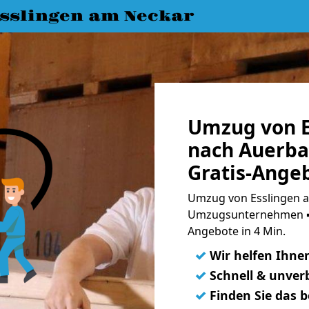
slingen am Neckar
Umzug von E
nach Auerba
Gratis-Ange
Umzug von Esslingen a
Umzugsunternehmen ➨
Angebote in 4 Min.
✓
Wir helfen Ihne
✓
Schnell & unverb
✓
Finden Sie das 