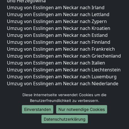
und Herzegowina
Umzug von Esslingen am Neckar nach Irland
Umzug von Esslingen am Neckar nach Lettland
Umzug von Esslingen am Neckar nach Zypern
Umzug von Esslingen am Neckar nach Kroatien
Umzug von Esslingen am Neckar nach Estland
Umzug von Esslingen am Neckar nach Finnland
Umzug von Esslingen am Neckar nach Frankreich
Umzug von Esslingen am Neckar nach Griechenland
Umzug von Esslingen am Neckar nach Italien
Umzug von Esslingen am Neckar nach Liechtenstein
Umzug von Esslingen am Neckar nach Luxemburg
Umzug von Esslingen am Neckar nach Niederlande
Umzug von Esslingen am Neckar nach Norwegen
Diese Internetseite verwendet Cookies um die
Umzüge-Deutschlandweit
Benutzerfreundlichkeit zu verbessern.
Einverstanden
Nur notwendige Cookies
Umzug von Esslingen am Neckar nach Berlin
Umzug von Esslingen am Neckar nach Hamburg
Datenschutzerklärung
Umzug von Esslingen am Neckar nach München