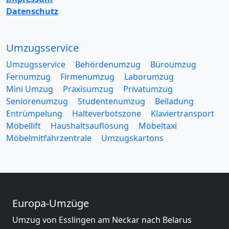
Datenschutz
Umzugsservice
Umzugsservice
Behördenumzug
Büroumzug
Fernumzug
Firmenumzug
Laborumzug
Mini Umzug
Praxisumzug
Privatumzug
Seniorenumzug
Studentenumzug
Beiladung
Entrümpelung
Halteverbotszone
Klaviertransport
Möbellift
Haushaltsauflösung
Möbeltaxi
Möbelmitfahrzentrale
Umzugskartons
Europa-Umzüge
Umzug von Esslingen am Neckar nach Belarus