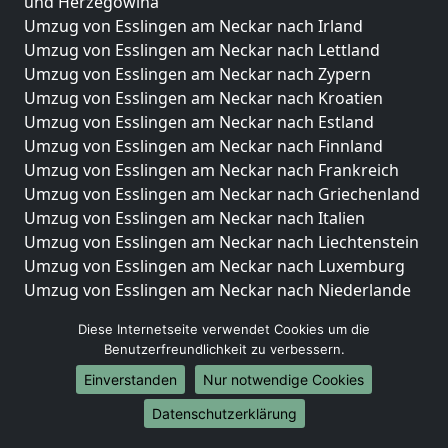
und Herzegowina
Umzug von Esslingen am Neckar nach Irland
Umzug von Esslingen am Neckar nach Lettland
Umzug von Esslingen am Neckar nach Zypern
Umzug von Esslingen am Neckar nach Kroatien
Umzug von Esslingen am Neckar nach Estland
Umzug von Esslingen am Neckar nach Finnland
Umzug von Esslingen am Neckar nach Frankreich
Umzug von Esslingen am Neckar nach Griechenland
Umzug von Esslingen am Neckar nach Italien
Umzug von Esslingen am Neckar nach Liechtenstein
Umzug von Esslingen am Neckar nach Luxemburg
Umzug von Esslingen am Neckar nach Niederlande
Umzug von Esslingen am Neckar nach Norwegen
Diese Internetseite verwendet Cookies um die
Umzüge-Deutschlandweit
Benutzerfreundlichkeit zu verbessern.
Einverstanden
Nur notwendige Cookies
Umzug von Esslingen am Neckar nach Berlin
Umzug von Esslingen am Neckar nach Hamburg
Datenschutzerklärung
Umzug von Esslingen am Neckar nach München