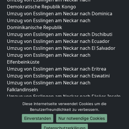
Demokratische Republik Kongo
Umzug von Esslingen am Neckar nach Dominica
Umzug von Esslingen am Neckar nach
Dominikanische Republik
Umzug von Esslingen am Neckar nach Dschibuti
Umzug von Esslingen am Neckar nach Ecuador
Umzug von Esslingen am Neckar nach El Salvador
Umzug von Esslingen am Neckar nach
Elfenbeinküste
Umzug von Esslingen am Neckar nach Eritrea
Umzug von Esslingen am Neckar nach Eswatini
Umzug von Esslingen am Neckar nach
Falklandinseln
Umzug von Esslingen am Neckar nach Färöer-Inseln
Diese Internetseite verwendet Cookies um die
Benutzerfreundlichkeit zu verbessern.
Einverstanden
Nur notwendige Cookies
© 2026
Umzugsunternehmen Esslingen am Neckar
Datenschutzerklärung