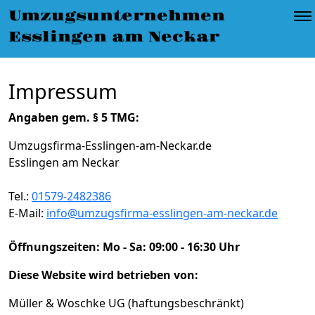
Umzugsunternehmen Esslingen am Neckar
»
Umzugsunternehmen
Impressum
Esslingen am Neckar
Impressum
Angaben gem. § 5 TMG:
Umzugsfirma-Esslingen-am-Neckar.de
Esslingen am Neckar
Tel.:
01579-2482386
E-Mail:
info@umzugsfirma-esslingen-am-neckar.de
Öffnungszeiten:
Mo - Sa: 09:00 - 16:30 Uhr
Diese Website wird betrieben von:
Müller & Woschke UG (haftungsbeschränkt)