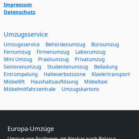
Impressum
Datenschutz
Umzugsservice
Umzugsservice
Behördenumzug
Büroumzug
Fernumzug
Firmenumzug
Laborumzug
Mini Umzug
Praxisumzug
Privatumzug
Seniorenumzug
Studentenumzug
Beiladung
Entrümpelung
Halteverbotszone
Klaviertransport
Möbellift
Haushaltsauflösung
Möbeltaxi
Möbelmitfahrzentrale
Umzugskartons
Europa-Umzüge
Umzug von Esslingen am Neckar nach Belarus